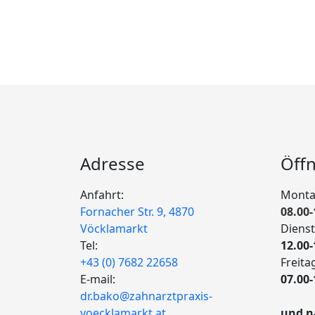
Adresse
Öff
Anfahrt:
Monta
Fornacher Str. 9, 4870
08.00-
Vöcklamarkt
Diens
Tel:
12.00-
+43 (0) 7682 22658
Freita
E-mail:
07.00-
dr.bako@zahnarztpraxis-
voecklamarkt.at
und n