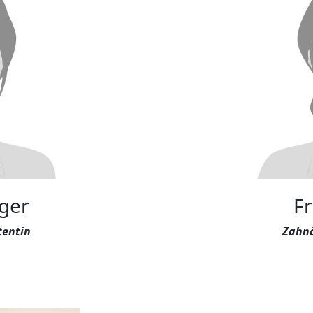
nger
Fr
tentin
Zahnä