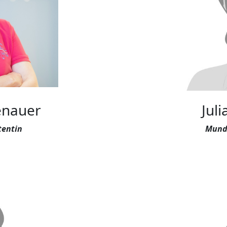
enauer
Jul
tentin
Mundh